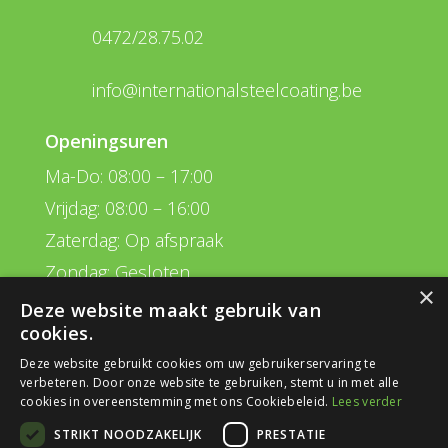
0472/28.75.02
info@internationalsteelcoating.be
Openingsuren
Ma-Do: 08:00 – 17:00
Vrijdag: 08:00 – 16:00
Zaterdag: Op afspraak
Zondag: Gesloten
×
Deze website maakt gebruik van
Navigatie
cookies.
Behandelingen
Deze website gebruikt cookies om uw gebruikerservaring te
verbeteren. Door onze website te gebruiken, stemt u in met alle
Plan van aanpak
cookies in overeenstemming met ons Cookiebeleid.
Lees verder
Realisaties
STRIKT NOODZAKELIJK
PRESTATIE