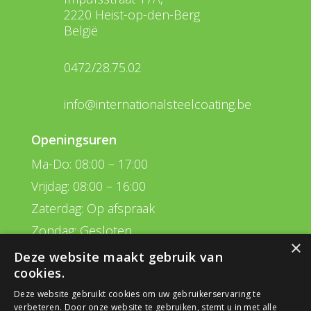
2220 Heist-op-den-Berg
België
0472/28.75.02
info@internationalsteelcoating.be
Openingsuren
Ma-Do: 08:00 – 17:00
Vrijdag: 08:00 – 16:00
Zaterdag: Op afspraak
Zondag: Gesloten
×
Deze website maakt gebruik van
Navigatie
cookies.
Behandelingen
Deze website gebruikt cookies om uw gebruikerservaring te
verbeteren. Door onze website te gebruiken, stemt u in met alle