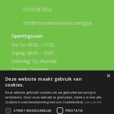
0472/28.75.02
info@internationalsteelcoating.be
Openingsuren
Ma-Do: 08:00 – 17:00
Vrijdag: 08:00 – 16:00
Zaterdag: Op afspraak
Zondag: Gesloten
×
Deze website maakt gebruik van
Navigatie
cookies.
Behandelingen
Deze website gebruikt cookies om uw gebruikerservaring te
verbeteren. Door onze website te gebruiken, stemt u in met alle
Plan van aanpak
cookies in overeenstemming met ons Cookiebeleid.
Lees verder
Realisaties
STRIKT NOODZAKELIJK
PRESTATIE