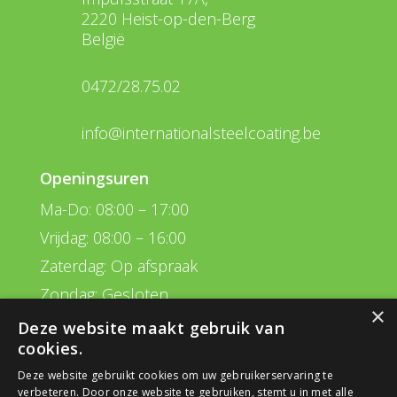
2220 Heist-op-den-Berg
België
0472/28.75.02
info@internationalsteelcoating.be
Openingsuren
Ma-Do: 08:00 – 17:00
Vrijdag: 08:00 – 16:00
Zaterdag: Op afspraak
Zondag: Gesloten
×
Deze website maakt gebruik van
Navigatie
cookies.
Behandelingen
Deze website gebruikt cookies om uw gebruikerservaring te
verbeteren. Door onze website te gebruiken, stemt u in met alle